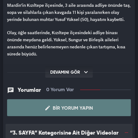
Mardin'in Kızıltepe ilçesinde, 3 aile arasında adliye önünde taş,
sopa ve silahlarla çıkan kavgada 11 kişi yaralanırken olay
yerinde bulunan muhtar Yusuf Yüksel (50), hayatını kaybetti.
Olay, öğle saatlerinde, Kızıltepe ilçesindeki adliye binası
önünde meydana geldi. Yüksel, Sungur ve Birleşik aileleri
arasında henüz belirlenemeyen nedenle çıkan tartışma, kısa
sürede büyüdü.
KAVGADA 11 KİŞİ YARALANDI
DEVAMINI GÖR
Taşlı, sopalı ve silahlı kavgaya dönüşen olayda 11 kişi,
yaralandı. İhbar üzerine olay yerine polis ve sağlık ekipleri sevk
Yorumlar
0 Yorum Var
edildi. Sağlık görevlilerinin müdahale ettiği B.T. (35), M.T. (20),
A.Y. (19), B.Y. (33), D.Y. (29), M.Y. (51), A.Y. (42), N.B. (40), A.B. (49),
R.B. (45) ve Y.C. (30) ambulanslarla hastanelere götürüldü.
BIR YORUM YAPIN
Polis ekipleri de olayla ilgili 7 kişiyi gözaltına aldı. Olay yerinde
inceleme yapan ekipler, çok sayıda taş, sopa ve boş kovan
buldu.
“3. SAYFA” Kategorisine Ait Diğer Videolar