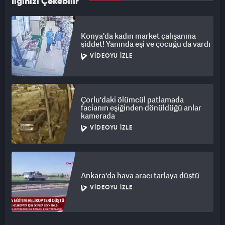
İlginizi Çekebilir
Konya'da kadın market çalışanına
şiddet! Yanında eşi ve çocuğu da vardı
VIDEOYU İZLE
Çorlu'daki ölümcül patlamada
facianın eşiğinden dönüldüğü anlar
kamerada
VIDEOYU İZLE
Ankara'da hava aracı tarlaya düştü
VIDEOYU İZLE