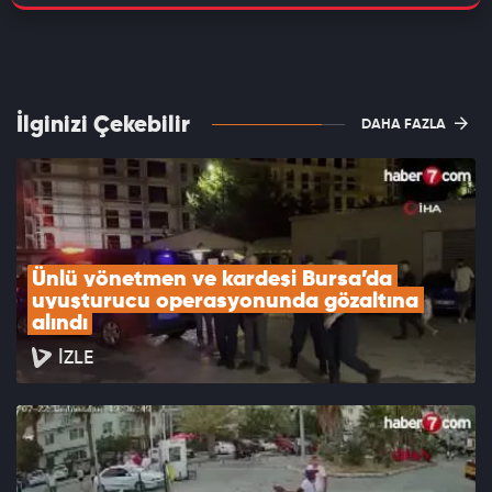
İlginizi Çekebilir
DAHA FAZLA
Ünlü yönetmen ve kardeşi Bursa’da 
uyuşturucu operasyonunda gözaltına 
alındı
İZLE