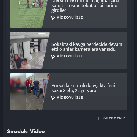
Mersin'deki futbol maçında saha
karıştı: Tekme tokat birbirlerine
girdiler
VIDEOYU İZLE
Sokaktaki kavga perdecide devam
etti o anlar kameralara yansıdı...
VIDEOYU İZLE
Bursa'da köprülü kavşakta feci
kaza: 3 ölü, 2 ağır yaralı
VIDEOYU İZLE
SİTENE EKLE
Sıradaki Video