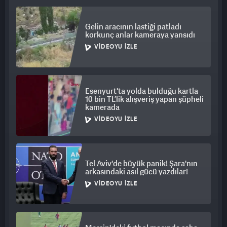
MUHTAR CANINDAN OLDU
Gelin aracının lastiği patladı
Mardin’in Kızıltepe ilçesinde 3 aile arasında adliye önünde
korkunç anlar kameraya yansıdı
çıkan; taş, sopa ve silah kullanılan kavgada yaralanan 12
VIDEOYU İZLE
kişiden 1'i olan kırsal Demirkapı Mahallesi Muhtarı Yusuf
Yüksel (50), hastanede yapılan müdahalelere rağmen yaşamını
yitirdi. Diğer yaralıların hastanelerdeki tedavisi, gözaltına
alınan 7 şüphelinin ise emniyetteki işlemleri devam ediyor.
Esenyurt'ta yolda bulduğu kartla
10 bin TL’lik alışveriş yapan şüpheli
kamerada
VIDEOYU İZLE
Tel Aviv'de büyük panik! Şara'nın
arkasındaki asıl gücü yazdılar!
VIDEOYU İZLE