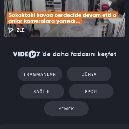
Sokaktaki kavga perdecide devam etti o 
anlar kameralara yansıdı...
İZLE
'de daha fazlasını keşfet
FRAGMANLAR
DÜNYA
SAĞLIK
SPOR
YEMEK