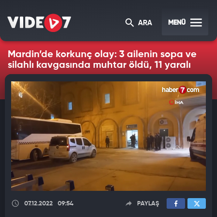
MENÜ
ARA
Mardin’de korkunç olay: 3 ailenin sopa ve
silahlı kavgasında muhtar öldü, 11 yaralı
07.12.2022
09:54
PAYLAŞ