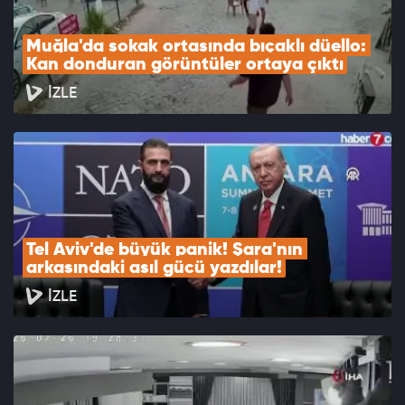
Muğla'da sokak ortasında bıçaklı düello: 
Kan donduran görüntüler ortaya çıktı
İZLE
Tel Aviv'de büyük panik! Şara'nın 
arkasındaki asıl gücü yazdılar!
İZLE