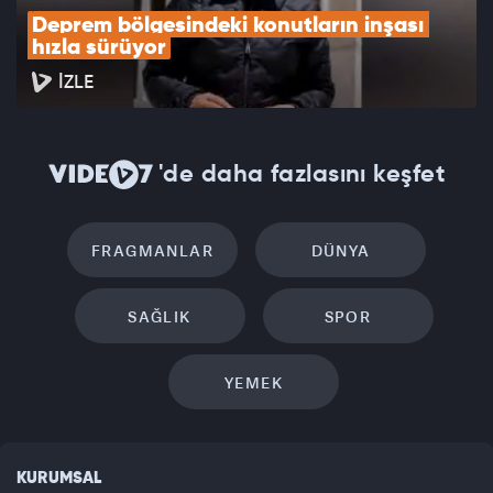
Deprem bölgesindeki konutların inşası 
hızla sürüyor
İZLE
'de daha fazlasını keşfet
FRAGMANLAR
DÜNYA
SAĞLIK
SPOR
YEMEK
KURUMSAL