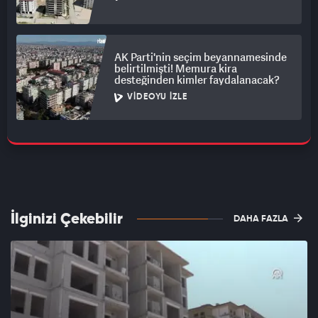
AK Parti'nin seçim beyannamesinde
belirtilmişti! Memura kira
desteğinden kimler faydalanacak?
VIDEOYU İZLE
İlginizi Çekebilir
DAHA FAZLA