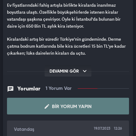
Ev fiyatlarındaki fahiş artışla birlikte kiralarda inanılmaz
boyutlara ulaştı. Özellikle büyükşehirlerde istenen kiralar
vatandaşı şaşkına çeviriyor. Öyle ki İstanbul'da bulunan bir
daire için 650 Bin TL aylık kira isteniyor.
Kiralardaki artış bir süredir Türkiye'nin gündeminde. Derme
çatma bodrum katlarında bile kira ücretleri 15 bin TL'ye kadar
çıkarken; lüks dairelerin kiraları da uçtu.
650 BİN TL KİRA İSTENİYOR
DEVAMINI GÖR
Şişli'de bulunan 7 odalı bir daire için aylık 650 Bin TL kira
isteniyor. İnternette yer alan ilanı görenler ilk başta gözlerine
Yorumlar
1 Yorum Var
inanamasa da başka sitelerde de benzer ilanlarla karşılaştı.
4+1 daire için 390 Bin TL ve 300 Bin TL gibi aylık kiralar
isteniyor.
BIR YORUM YAPIN
SEBEBİ NE?
19.07.2023
12:26
Vatandaş
TV 100'e konuşan Gayrimenkul Uzmanı Evrim Kırmızıtaş, ilan