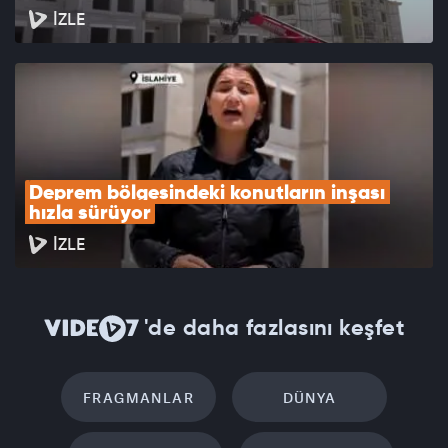
İZLE
Deprem bölgesindeki konutların inşası 
hızla sürüyor
İZLE
'de daha fazlasını keşfet
FRAGMANLAR
DÜNYA