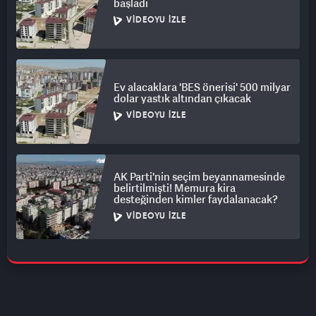
başladı
VIDEOYU İZLE
Ev alacaklara 'BES önerisi' 500 milyar
dolar yastık altından çıkacak
VIDEOYU İZLE
AK Parti'nin seçim beyannamesinde
belirtilmişti! Memura kira
desteğinden kimler faydalanacak?
VIDEOYU İZLE