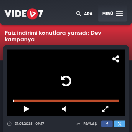
MENÜ
ARA
Faiz indirimi konutlara yansıdı: Dev
kampanya
31.01.2025
09:17
PAYLAŞ