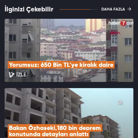
İlginizi Çekebilir
DAHA FAZLA
Yorumsuz: 650 Bin TL'ye kiralık daire
İZLE
Bakan Özhaseki,180 bin deprem 
konutunda detayları anlattı