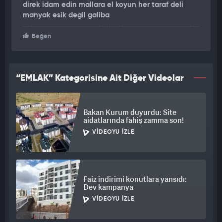
direk idam edin mallara el koyun her taraf deli
Öte yandan işlemi yapan şirketin de kapatıldığı duyuruldu. Yine
manyak esik degil galiba
yapılan açıklamada, evin köpeğe satılmasının "hiçbir yasal
dayanağı olmadığını" ve "toplumun ahlaki değerlerini ihlal
Beğen
ettiğini" belirtildi.
“EMLAK” Kategorisine Ait Diğer Videolar
Bakan Kurum duyurdu: Site
aidatlarında fahiş zamma son!
VIDEOYU İZLE
Faiz indirimi konutlara yansıdı:
Dev kampanya
VIDEOYU İZLE