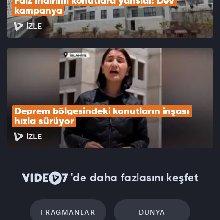
Faiz indirimi konutlara yansıdı: Dev 
kampanya
İZLE
Deprem bölgesindeki konutların inşası 
hızla sürüyor
İZLE
'de daha fazlasını keşfet
FRAGMANLAR
DÜNYA