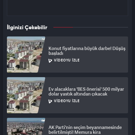
İlginizi Çekebilir
Konut fiyatlarına büyük darbe! Düşüş
başladı
VIDEOYU İZLE
Ev alacaklara 'BES önerisi' 500 milyar
dolar yastık altından çıkacak
VIDEOYU İZLE
AK Parti'nin seçim beyannamesinde
belirtilmişti! Memura kira