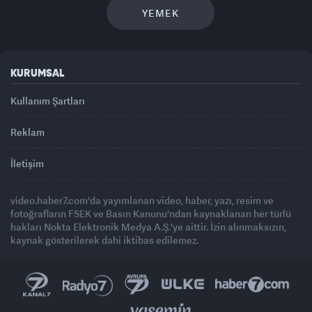
YEMEK
KURUMSAL
Kullanım Şartları
Reklam
İletişim
video.haber7.com'da yayımlanan video, haber, yazı, resim ve
fotoğrafların FSEK ve Basın Kanunu'ndan kaynaklanan her türlü
hakları Nokta Elektronik Medya A.Ş.'ye aittir. İzin alınmaksızın,
kaynak gösterilerek dahi iktibas edilemez.