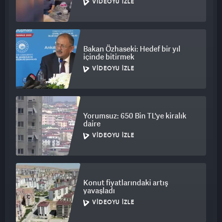
VIDEOYU İZLE
Bakan Özhaseki: Hedef bir yıl
içinde bitirmek
VIDEOYU İZLE
Yorumsuz: 650 Bin TL'ye kiralık
daire
VIDEOYU İZLE
Konut fiyatlarındaki artış
yavaşladı
VIDEOYU İZLE