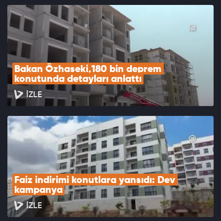
Bakan Özhaseki,180 bin deprem 
konutunda detayları anlattı
İZLE
Faiz indirimi konutlara yansıdı: Dev 
kampanya
İZLE