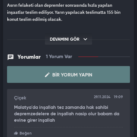
Asrın felaketi olan depremler sonrasında hızla yapılan
inşaatlar teslim ediliyor. Yarın yapılacak teslimatta 155 bin
konut teslim edilmiş olacak.
DEVAMINI GÖR
Yorumlar
1 Yorum Var
BIR YORUM YAPIN
29.11.2024
19:09
Çiçek
Malatya'da inşallah tez zamanda hak sahibi
depremzedelere de inşallah nasip olur babam da
evine girer inşallah
Beğen