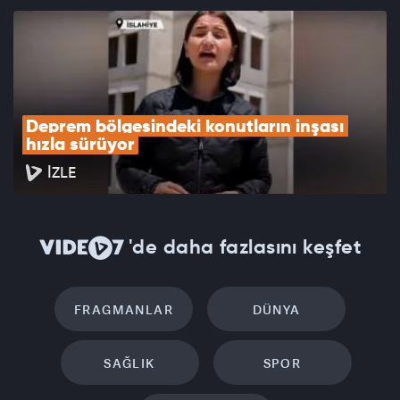
Deprem bölgesindeki konutların inşası 
hızla sürüyor
İZLE
'de daha fazlasını keşfet
FRAGMANLAR
DÜNYA
SAĞLIK
SPOR