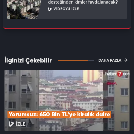
desteğinden kimler faydalanacak?
VIDEOYU İZLE
İlginizi Çekebilir
DAHA FAZLA
Yorumsuz: 650 Bin TL'ye kiralık daire
İZLE