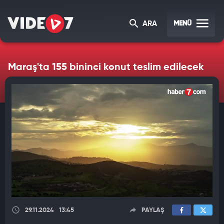
MENÜ
ARA
Maraş'ta 155 bininci konut teslim edilecek
29.11.2024
13:45
PAYLAŞ