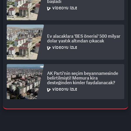
başladı
VIDEOYU İZLE
Ev alacaklara 'BES önerisi' 500 milyar
dolar yastık altından çıkacak
VIDEOYU İZLE
AK Parti'nin seçim beyannamesinde
belirtilmişti! Memura kira
desteğinden kimler faydalanacak?
VIDEOYU İZLE