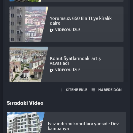
Yorumsuz: 650 Bin TL'ye kiralık
daire
VIDEOYU İZLE
Konut fiyatlarındaki artış
yavaşladı
VIDEOYU İZLE
SİTENE EKLE
HABERE DÖN
Sıradaki Video
Faiz indirimi konutlara yansıdı: Dev
kampanya