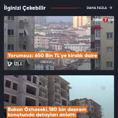
İlginizi Çekebilir
DAHA FAZLA
Yorumsuz: 650 Bin TL'ye kiralık daire
İZLE
Bakan Özhaseki,180 bin deprem 
konutunda detayları anlattı