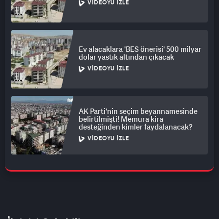
VIDEOYU İZLE
Ev alacaklara 'BES önerisi' 500 milyar
dolar yastık altından çıkacak
VIDEOYU İZLE
AK Parti'nin seçim beyannamesinde
belirtilmişti! Memura kira
desteğinden kimler faydalanacak?
VIDEOYU İZLE