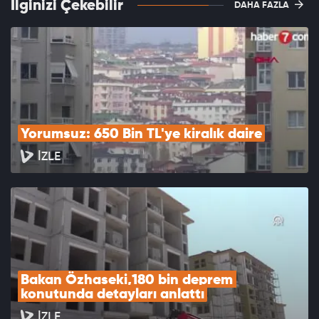
İlginizi Çekebilir
DAHA FAZLA
Yorumsuz: 650 Bin TL'ye kiralık daire
İZLE
Bakan Özhaseki,180 bin deprem 
konutunda detayları anlattı
İZLE