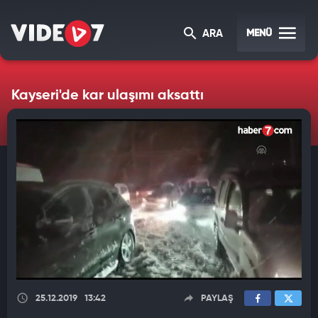
MENÜ
ARA
Kayseri'de kar ulaşımı aksattı
25.12.2019
13:42
PAYLAŞ