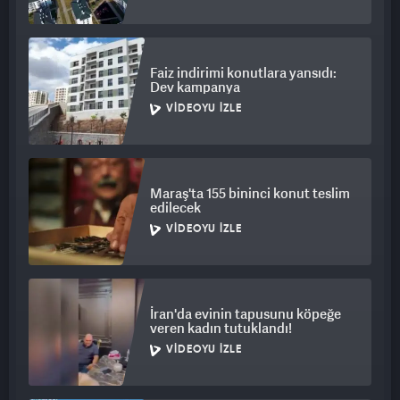
Faiz indirimi konutlara yansıdı:
Dev kampanya
VIDEOYU İZLE
Maraş'ta 155 bininci konut teslim
edilecek
VIDEOYU İZLE
İran'da evinin tapusunu köpeğe
veren kadın tutuklandı!
VIDEOYU İZLE