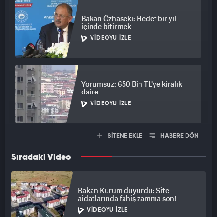
Bakan Özhaseki: Hedef bir yıl
içinde bitirmek
VIDEOYU İZLE
Yorumsuz: 650 Bin TL'ye kiralık
daire
VIDEOYU İZLE
SİTENE EKLE
HABERE DÖN
Sıradaki Video
Bakan Kurum duyurdu: Site
aidatlarında fahiş zamma son!
VIDEOYU İZLE