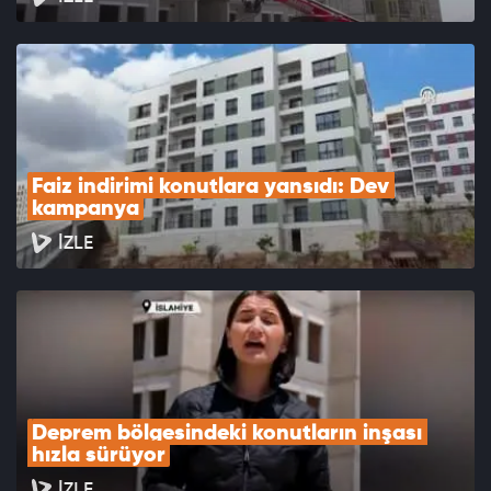
Faiz indirimi konutlara yansıdı: Dev 
kampanya
İZLE
Deprem bölgesindeki konutların inşası 
hızla sürüyor
İZLE