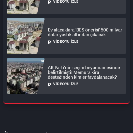
VIDEOYU İZLE
Ev alacaklara 'BES önerisi' 500 milyar
dolar yastık altından çıkacak
VIDEOYU İZLE
AK Parti'nin seçim beyannamesinde
belirtilmişti! Memura kira
desteğinden kimler faydalanacak?
VIDEOYU İZLE