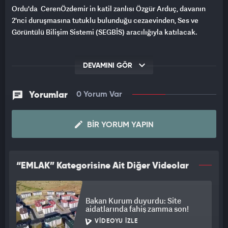
Ordu'da CerenÖzdemir in katil zanlısı Özgür Arduç, davanın
2'nci duruşmasına tutuklu bulunduğu cezaevinden, Ses ve
Görüntülü Bilişim Sistemi (SEGBİS) aracılığıyla katılacak.
DEVAMINI GÖR
Yorumlar
0 Yorum Var
BIR YORUM YAPIN
“EMLAK” Kategorisine Ait Diğer Videolar
Bakan Kurum duyurdu: Site
aidatlarında fahiş zamma son!
VIDEOYU İZLE