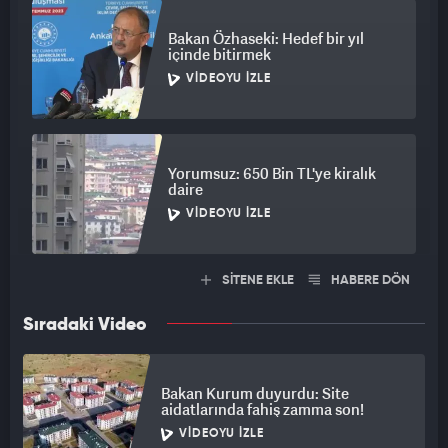
Bakan Özhaseki: Hedef bir yıl
içinde bitirmek
VIDEOYU İZLE
Yorumsuz: 650 Bin TL'ye kiralık
daire
VIDEOYU İZLE
SİTENE EKLE
HABERE DÖN
Sıradaki Video
Bakan Kurum duyurdu: Site
aidatlarında fahiş zamma son!
VIDEOYU İZLE