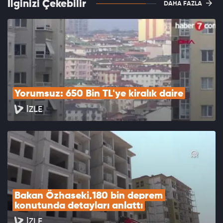
İlginizi Çekebilir
DAHA FAZLA
Yorumsuz: 650 Bin TL'ye kiralık daire
İZLE
Bakan Özhaseki,180 bin deprem 
konutunda detayları anlattı
İZLE