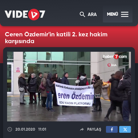
MENÜ
ARA
Ceren Özdemir'in katili 2. kez hakim
karşısında
20.01.2020
11:01
PAYLAŞ