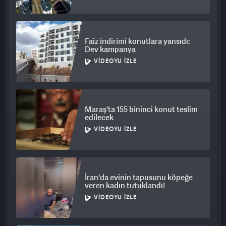
Faiz indirimi konutlara yansıdı:
Dev kampanya
VIDEOYU İZLE
Maraş'ta 155 bininci konut teslim
edilecek
VIDEOYU İZLE
İran'da evinin tapusunu köpeğe
veren kadın tutuklandı!
VIDEOYU İZLE