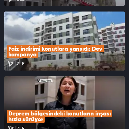
Faiz indirimi konutlara yansıdı: Dev 
kampanya
İZLE
Deprem bölgesindeki konutların inşası 
hızla sürüyor
İZLE